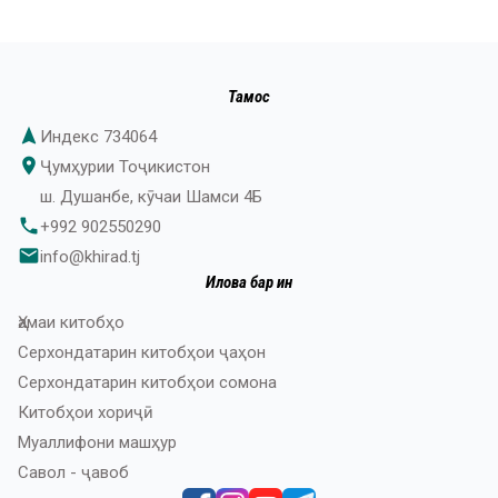
Тамос
navigation
Индекс 734064
place
Ҷумҳурии Тоҷикистон
ш. Душанбе, кӯчаи Шамси 4Б
phone
+992 902550290
email
info@khirad.tj
Илова бар ин
Ҳамаи китобҳо
Серхондатарин китобҳои ҷаҳон
Серхондатарин китобҳои сомона
Китобҳои хориҷӣ
Муаллифони машҳур
Савол - ҷавоб