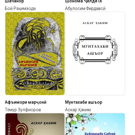
Шаҳчанор
Шоҳнома Ҷилди IХ
Боқӣ Раҳимзода
Абулқосим Фирдавсӣ
Афъимори марҷонӣ
Мунтахаби ашъор
Темур Зулфиқоров
Аскар Ҳаким