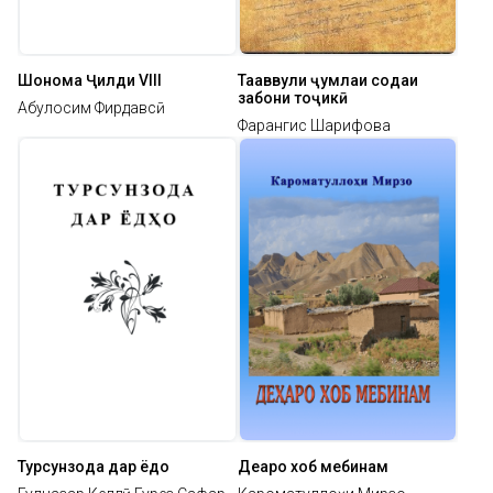
Шоҳнома Ҷилди VIII
Таҳаввули ҷумлаи содаи
забони тоҷикӣ
Абулқосим Фирдавсӣ
Фарангис Шарифова
Турсунзода дар ёдҳо
Деҳаро хоб мебинам