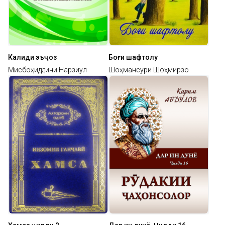
Калиди эъҷоз
Боғи шафтолу
Мисбоҳиддини Нарзиқул
Шоҳмансури Шоҳмирзо