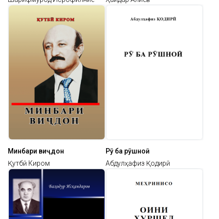
Минбари виҷдон
Рӯ ба рӯшноӣ
Қутбӣ Киром
Абдулҳафиз Қодирӣ