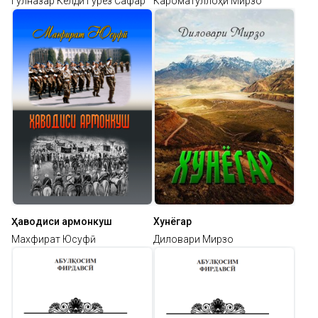
Гулназар Келдӣ Гурез Сафар
Кароматуллоҳи Мирзо
Ҳаводиси армонкуш
Хунёгар
Махфират Юсуфӣ
Диловари Мирзо