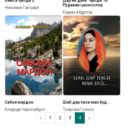
Хамса ҷилди 2
Дар ин дунё. Ҷилди 16.
Рӯдакии ҷаҳонсолор
Низомии Ганҷавӣ
Карим Абдулов
Сабоҳи мардон
Шаб дар паси ман буд...
Алидоди Чароғабдол
Тоирова Гулноз
‹
1
2
3
4
›