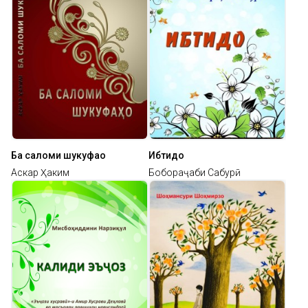
Ба саломи шукуфаҳо
Ибтидо
Аскар Ҳаким
Бобораҷаби Сабурӣ