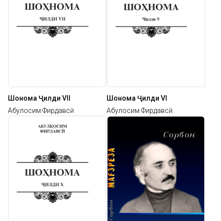
Шоҳнома Ҷилди VII
Шоҳнома Ҷилди VI
Абулқосим Фирдавсӣ
Абулқосим Фирдавсӣ