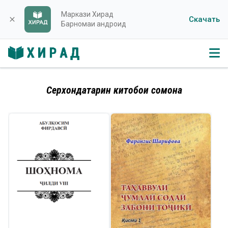
Маркази Хирад
Скачать
close
Барномаи андроид
Серхондатарин китобҳои сомона