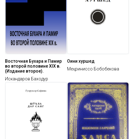
Восточная Бухара и Памир
Оини хуршед
во второй половине XIX в.
Меҳриниссо Бобобекова
(Издание второе).
Искандаров Баходур