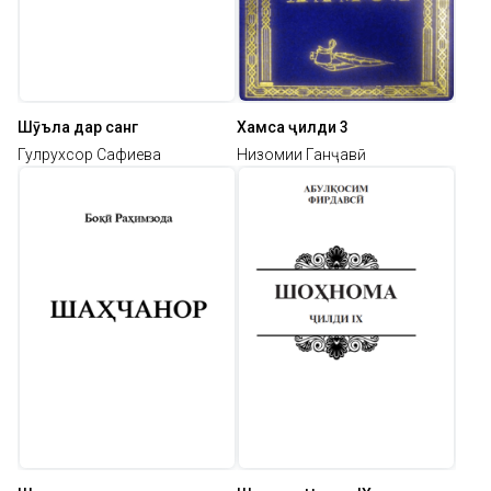
Шӯъла дар санг
Хамса ҷилди 3
Гулрухсор Сафиева
Низомии Ганҷавӣ