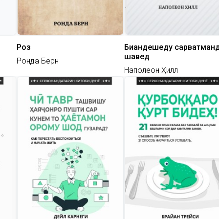
Роз
Биандешеду сарватман
шавед
Ронда Берн
Наполеон Ҳилл