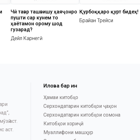
и
Чӣ тавр ташвишу ҳаяҷонро
Қурбоққаро қурт бидеҳ!
пушти сар кунем то
Брайан Трейси
ҳаётамон орому шод
гузарад?
Дейл Карнегӣ
Илова бар ин
Ҳамаи китобҳо
ари
Серхондатарин китобҳои ҷаҳон
ад”,
Серхондатарин китобҳои сомона
зӣ аст.
Китобҳои хориҷӣ
с аст.
Муаллифони машҳур