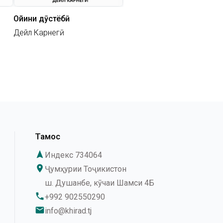
Ойини дӯстёбӣ
Дейл Карнегӣ
Тамос
navigation
Индекс 734064
place
Ҷумҳурии Тоҷикистон
ш. Душанбе, кӯчаи Шамси 4Б
phone
+992 902550290
email
info@khirad.tj