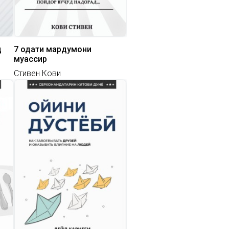
д
7 одати мардумони
муассир
Стивен Кови