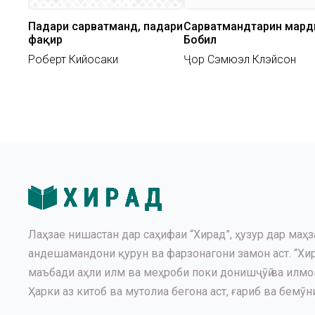
Падари сарватманд, падари
Сарватмандтарин мард
фақир
Бобил
Роберт Кийосаки
Ҷорҷ Сэмюэл Клэйсон
Лаҳзае нишастан дар саҳифаи “Хирад”, ҳузур дар маҳз
андешамандони қурун ва фарзонагони замон аст. “Хир
маъбади аҳли илм ва меҳроби поки донишҷӯӣ ва илмомӯ
Ҳарки аз китоб ва мутолиа бегона аст, ғариб ва бемӯни