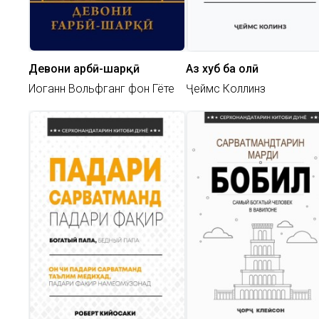
Девони ғарбӣ-шарқӣ
Аз хуб ба олӣ
Иоганн Вольфганг фон Гёте
Ҷеймс Коллинз