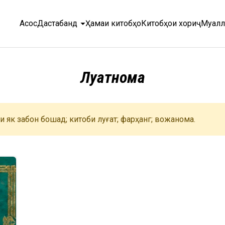
arrow_drop_down
Асосӣ
Дастабандӣ
Ҳамаи китобҳо
Китобҳои хориҷӣ
Муалл
Луғатнома
и як забон бошад; китоби луғат; фарҳанг; вожанома.