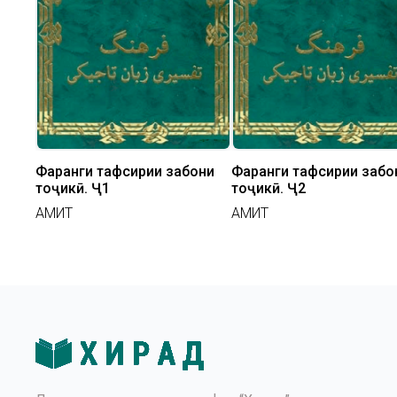
Фарҳанги тафсирии забони
Фарҳанги тафсирии забо
тоҷикӣ. Ҷ1
тоҷикӣ. Ҷ2
АМИТ
АМИТ