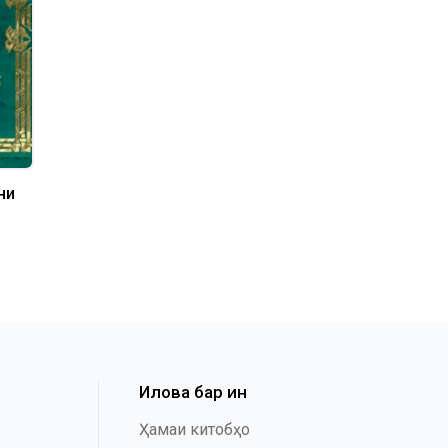
ни
Илова бар ин
Ҳамаи китобҳо