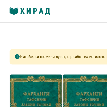
info
Китобе, ки шомили луғот, таркибот ва истилоҳот