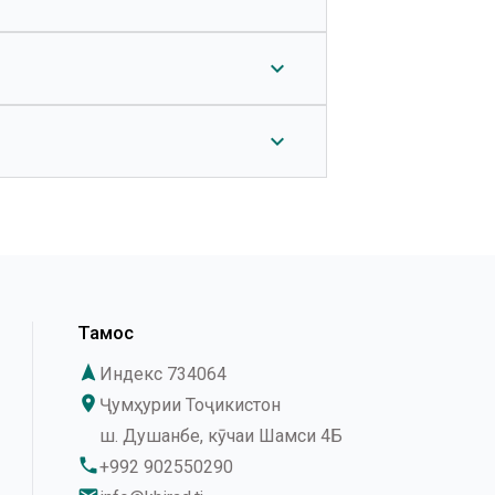
expand_more
супориш диҳед. Корбарони мо ба
expand_more
ем дар кутоҳтарин фурсат
Тамос
navigation
Индекс 734064
place
Ҷумҳурии Тоҷикистон
ш. Душанбе, кӯчаи Шамси 4Б
phone
+992 902550290