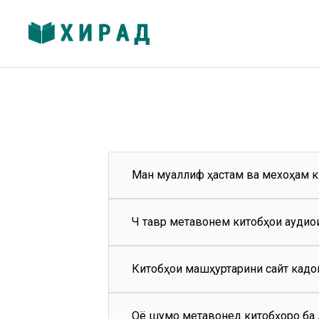
Ман муаллиф ҳастам ва мехоҳам ки
Чӣ тавр метавонем китобҳои аудио
Мо аз Шумо барои ҳамкорӣ бисёр 
мекунем пас аз коркард, онро дар 
Китобҳои машҳуртарини сайт кад
Шумо ҳаргоҳ, ки хостед китобҳои а
Оё шумо метавонед китобҳоро ба
Дар сайти мо китобҳои машҳур ра