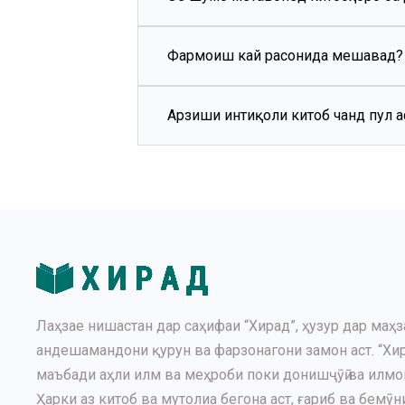
завқатонро мутолеа намоед.
Фармоиш кай расонида мешавад?
Бале муштарии азиз! Мо ин имкон
Шумо дастрас мекунанд.
Арзиши интиқоли китоб чанд пул а
Муҳлати расонидани китоб муштар
китобҳоро дастрасӣ Шумо гардон
Арзиши интиқоли вобаста ба ҳаҷми
Лаҳзае нишастан дар саҳифаи “Хирад”, ҳузур дар маҳз
андешамандони қурун ва фарзонагони замон аст. “Хир
маъбади аҳли илм ва меҳроби поки донишҷӯӣ ва илмомӯ
Ҳарки аз китоб ва мутолиа бегона аст, ғариб ва бемӯни