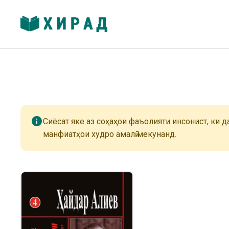
info
Сиёсат яке аз соҳаҳои фаъолияти инсонист, ки 
манфиатҳои худро амалӣ мекунанд.