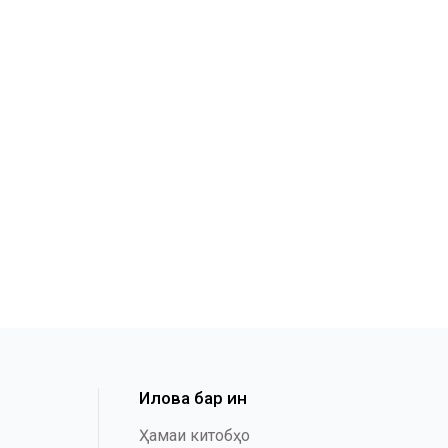
Илова бар ин
Ҳамаи китобҳо