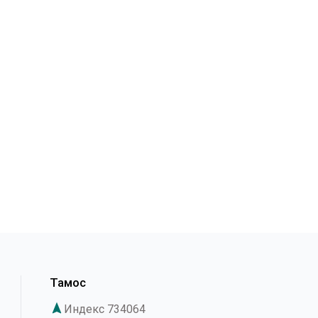
Тамос
navigation
Индекс 734064