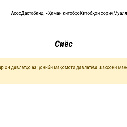
arrow_drop_down
Асосӣ
Дастабандӣ
Ҳамаи китобҳо
Китобҳои хориҷӣ
Муалл
Сиёсӣ
дар он давлатҳо аз ҷониби мақомоти давлатӣ ва шахсони ман