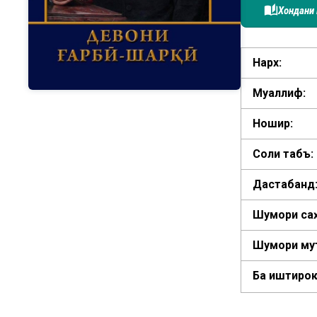
auto_stories
Хондани 
Нарх:
Муаллиф:
Ношир:
Соли табъ:
Дастабандӣ
Шумори са
Шумори му
Ба иштирок