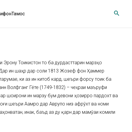
search
ифон
Тамос
и Эрону Тоҷикистон то ба дурдасттарин марзҳо
т. Дар ин шаҳр дар соли 1813 Жозеф фон Ҳаммер
рҷумае, ки аз ин китоб кард, шеъри форсу тоҷик ба
анн Волфганг Гёте (1749-1832) – чеҳраи маъруфи
игар шоирони ин марзу бум девони ҳозирро пардохт ва
роғи шеъри Аҷамро дар Аврупо низ афрӯхт ва номи
ҳонватан, инак, баъд аз ду қарн дар маҷмӯаи комили