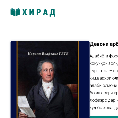
Девони ғар
Адабиёти форс
конунҳои зоян
Пургштал – са
кишварҳои олм
адаби олмонӣ 
бо ин асари а
Ҳофизро дар и
худ ба хонанд