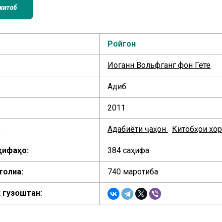
китоб
Ройгон
Иоганн Вольфганг фон Гёте
Адиб
2011
:
Адабиёти ҷаҳон
Китобҳои хор
ҳифаҳо:
384 саҳифа
толиа:
740 маротиба
 гузоштан: