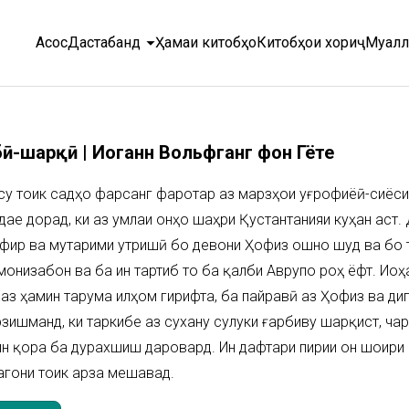
arrow_drop_down
Асосӣ
Дастабандӣ
Ҳамаи китобҳо
Китобҳои хориҷӣ
Муалл
бӣ-шарқӣ | Иоганн Вольфганг фон Гёте
у тоҷик садҳо фарсанг фаротар аз марзҳои ҷуғрофиёӣ-сиёси
дае дорад, ки аз ҷумлаи онҳо шаҳри Қустантанияи куҳан ас
фир ва мутарҷими утришӣ бо девони Ҳофиз ошно шуд ва бо та
онизабон ва ба ин тартиб то ба қалби Аврупо роҳ ёфт. Иоҳ
аз ҳамин тарҷума илҳом гирифта, ба пайравӣ аз Ҳофиз ва д
рзишманд, ки таркибе аз сухану сулуки ғарбиву шарқист, ча
н қора ба дурахшиш даровард. Ин дафтари пирии он шоири ҷа
агони тоҷик арза мешавад.