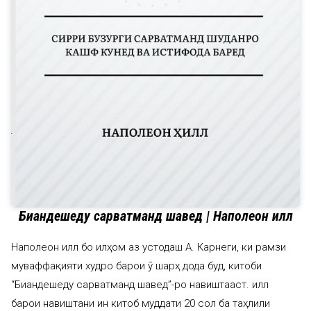
Биандешеду сарватманд шавед | Наполеон Ҳилл
Наполеон Ҳилл бо илҳом аз устодаш А. Карнеги, ки рамзи
муваффақияти худро барои ӯ шарҳ дода буд, китоби
“Биандешеду сарватманд шавед”-ро навиштааст. Ҳилл
барои навиштани ин китоб муддати 20 сол ба таҳлили