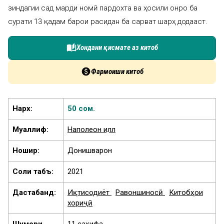
зиндагии сад марди номӣ пардохта ва ҳосили онро ба
сурати 13 қадам барои расидан ба сарват шарҳ додааст.
auto_stories
Хондани қисмате аз китоб
paid
Фармоиши китоб
Нарх:
50 сом.
Муаллиф:
Наполеон Ҳилл
Ношир:
Донишварон
Соли табъ:
2021
Дастабандӣ:
Иқтисодиёт
Равоншиносӣ
Китобҳои
хориҷӣ
Шумори
11 саҳифа