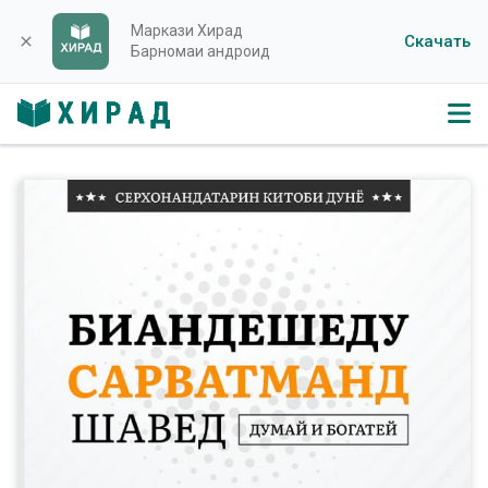
Маркази Хирад
Скачать
close
Барномаи андроид