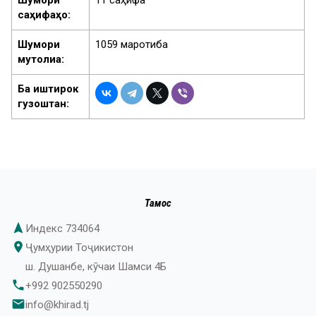
саҳифаҳо:
Шумори
1059 маротиба
мутолиа:
Ба иштирок
гузоштан:
Тамос
navigation
Индекс 734064
place
Ҷумҳурии Тоҷикистон
ш. Душанбе, кӯчаи Шамси 4Б
phone
+992 902550290
email
info@khirad.tj