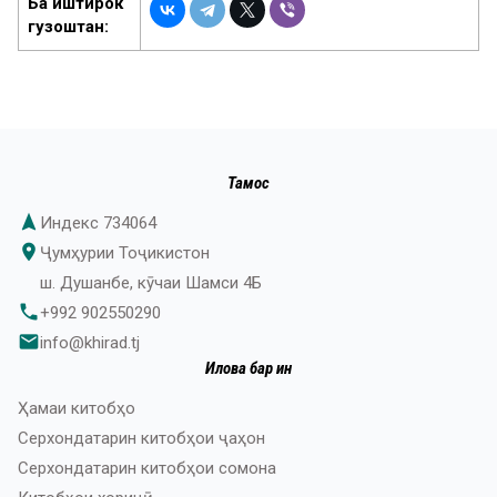
Ба иштирок
гузоштан:
Тамос
navigation
Индекс 734064
place
Ҷумҳурии Тоҷикистон
ш. Душанбе, кӯчаи Шамси 4Б
phone
+992 902550290
email
info@khirad.tj
Илова бар ин
Ҳамаи китобҳо
Серхондатарин китобҳои ҷаҳон
Серхондатарин китобҳои сомона