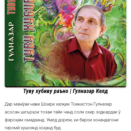
Туву хубиву раъноӣ | Гулназар Келдӣ
Дар маҷмӯаи нави Шоири халқии Тоҷикистон Гулназар
асосан шеърҳои тозаи тайи чанд соли охир эҷодкардаи ӯ
фароҳам омадаанд. Умед дорем, ки барои хонандагони
гиромӣ хушоянд хоҳанд буд.