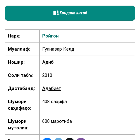
auto_stories
Хондани китоб
Нарх:
Ройгон
Муаллиф:
Гулназар Келдӣ
Ношир:
Адиб
Соли табъ:
2010
Дастабандӣ:
Адабиёт
Шумори
408 саҳифа
саҳифаҳо:
Шумори
600 маротиба
мутолиа: