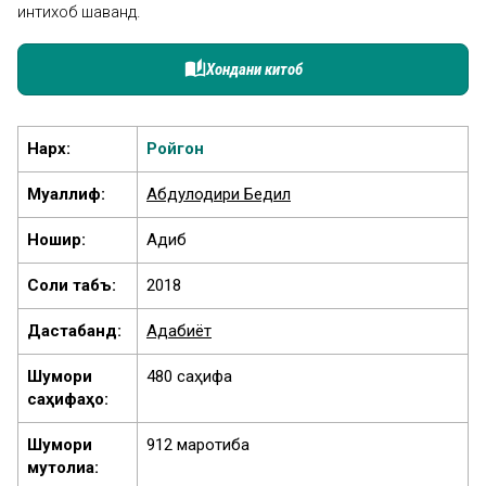
интихоб шаванд.
auto_stories
Хондани китоб
Нарх:
Ройгон
Муаллиф:
Абдулқодири Бедил
Ношир:
Адиб
Соли табъ:
2018
Дастабандӣ:
Адабиёт
Шумори
480 саҳифа
саҳифаҳо:
Шумори
912 маротиба
мутолиа: