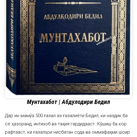
Мунтахабот | Абдулқодири Бедил
Дар ин маҷмӯа 500 ғазал аз ғазалиёти Бедил, ки наздик ба
се ҳазоранд, интихоб ва таҳия гардидааст. Кӯшиш ба кор
рафтааст, ки ғазалҳои нисбатан сода ва оммафаҳми шоир