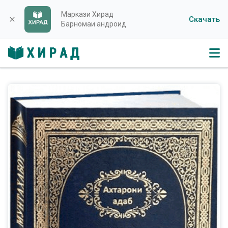
Маркази Хирад
Скачать
close
Барномаи андроид