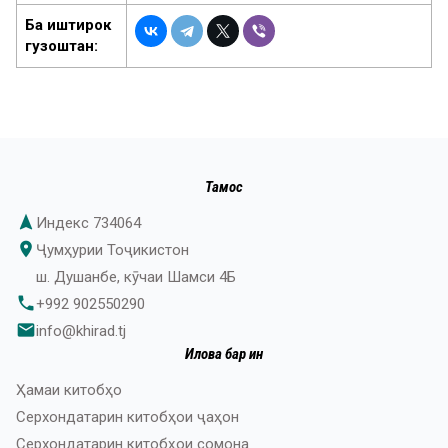
Ба иштирок
гузоштан:
Тамос
navigation
Индекс 734064
place
Ҷумҳурии Тоҷикистон
ш. Душанбе, кӯчаи Шамси 4Б
phone
+992 902550290
email
info@khirad.tj
Илова бар ин
Ҳамаи китобҳо
Серхондатарин китобҳои ҷаҳон
Серхондатарин китобҳои сомона