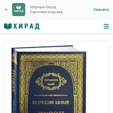
Маркази Хирад
Скачать
close
Барномаи андроид