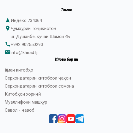
Тамос
navigation
Индекс 734064
place
Ҷумҳурии Тоҷикистон
ш. Душанбе, кӯчаи Шамси 4Б
phone
+992 902550290
email
info@khirad.tj
Илова бар ин
Ҳамаи китобҳо
Серхондатарин китобҳои ҷаҳон
Серхондатарин китобҳои сомона
Китобҳои хориҷӣ
Муаллифони машҳур
Савол - ҷавоб