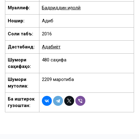
Муаллиф:
Бадриддин Ҳилолӣ
Ношир:
Адиб
Соли табъ:
2016
Дастабандӣ:
Адабиёт
Шумори
480 саҳифа
саҳифаҳо:
Шумори
2209 маротиба
мутолиа:
Ба иштирок
гузоштан: