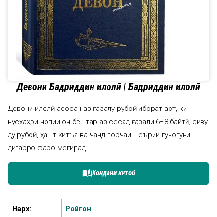
Девони Бадриддин Ҳилолӣ | Бадриддин Ҳилолӣ
Девони Ҳилолӣ асосан аз ғазалу рубоӣ иборат аст, ки
нусхаҳои чопии он бештар аз сесад ғазали 6−8 байтӣ, сиву
ду рубоӣ, ҳашт қитъа ва чанд порчаи шеърии гуногуни
дигарро фаро мегирад.
auto_stories
Хондани китоб
Нарх:
Ройгон