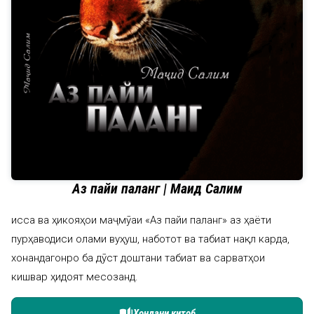
Аз пайи паланг | Маҷид Салим
Қисса ва ҳикояҳои маҷмӯаи «Аз пайи паланг» аз ҳаёти
пурҳаводиси олами вуҳуш, наботот ва табиат нақл карда,
хонандагонро ба дӯст доштани табиат ва сарватҳои
кишвар ҳидоят месозанд.
auto_stories
Хондани китоб