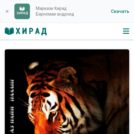
Маркази Хирад
Скачать
close
Барномаи андроид