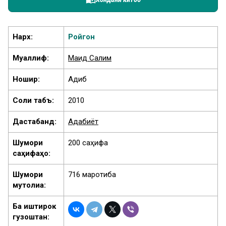
Нарх:
Ройгон
Муаллиф:
Маҷид Салим
Ношир:
Адиб
Соли табъ:
2010
Дастабандӣ:
Адабиёт
Шумори
200 саҳифа
саҳифаҳо:
Шумори
716 маротиба
мутолиа:
Ба иштирок
гузоштан: