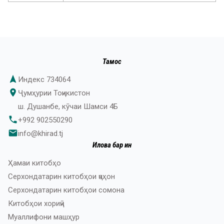
Тамос
navigation
Индекс 734064
place
Ҷумҳурии Тоҷикистон
ш. Душанбе, кӯчаи Шамси 4Б
phone
+992 902550290
email
info@khirad.tj
Илова бар ин
Ҳамаи китобҳо
Серхондатарин китобҳои ҷаҳон
Серхондатарин китобҳои сомона
Китобҳои хориҷӣ
Муаллифони машҳур