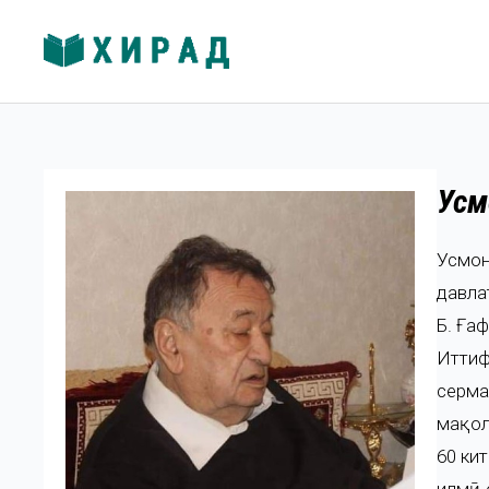
Усм
Усмон
давла
Б. Ғаф
Иттиф
серма
мақол
60 ки