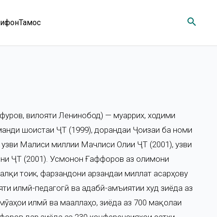
search
ифон
Тамос
афуров, вилояти Ленинобод) — муаррих, ходими
рманди шоистаи ҶТ (1999), дорандаи Ҷоизаи ба номи
, узви Маҷлиси миллии Мачлиси Олии ҶТ (2001), узви
ни ҶТ (2001). Усмонҷон Ғаффоров аз олимони
халқи тоҷик, фарзандони арзандаи миллат асарҳову
и илмӣ-педагогӣ ва адабӣ-ҷамъиятии худ зиёда аз
мӯаҳои илмӣ ва маҷаллаҳо, зиёда аз 700 мақолаи