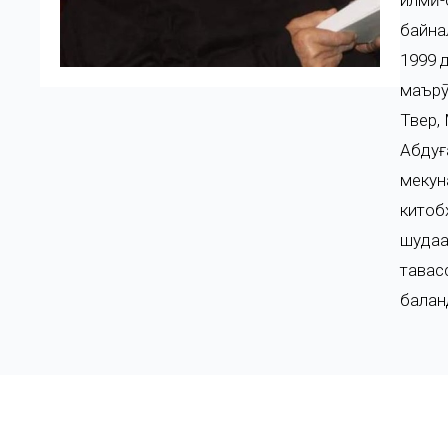
илмӣ-
байна
1999 
маърӯ
Твер,
Абдуғ
мекун
китоб
шудаа
тавас
балан