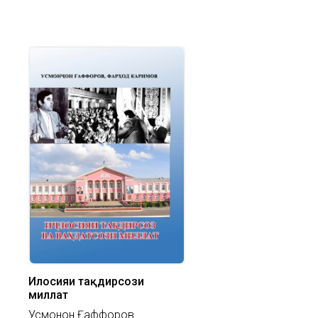
Иҷлосияи тақдирсози
миллат
Усмонҷон Ғаффоров