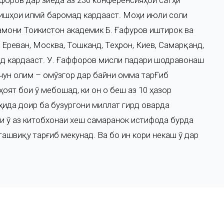
форов дар зиёда аз 230 конференсияҳои сатҳи
оришҳои илмӣ баромад кардааст. Моҳи июли соли
амони Тоҷикистон академик Б. Ғафуров иштирок ва
 Ереван, Москва, Тошканд, Теҳрон, Киев, Самарқанд,
ад кардааст. У. Ғаффоров мисли падари шодравонаш
чун олим – омӯзгор дар байни омма тарҒиб
ят бои ӯ мебошад, ки он ҷо беш аз 10 ҳазор
оҳида доир ба бузургони миллат гирд оварда
ки ӯ аз китобхонаи хеш самаранок истифода бурда
ашвиқу тарғиб мекунад. Ва бо ин кори некаш ӯ дар