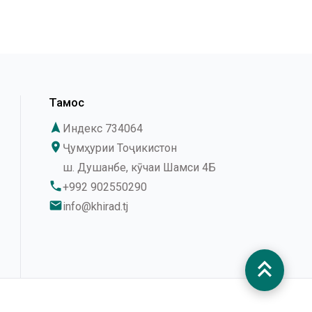
Тамос
navigation
Индекс 734064
place
Ҷумҳурии Тоҷикистон
ш. Душанбе, кӯчаи Шамси 4Б
phone
+992 902550290
email
info@khirad.tj
keyboard_double_arrow_up