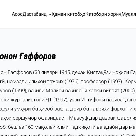
arrow_drop_down
Асосӣ
Дастабандӣ
Ҳамаи китобҳо
Китобҳои хориҷӣ
Муалл
онҷон Ғаффоров
ҷон Ғаффоров (30 январи 1945, деҳаи Қистақӯзи ноҳияи Ғ
тӣ, номзади илмҳои таърих (1976), профессор (1997). Ко
уров (1999), вакили Маҷлиси вакилони халқи вилоят (2000)
оқи журналистони ҶТ (1997), узви Иттифоқи нависандаго
ҳсули ҷумҳурӣ ба ҳисоб рафта, доир ба таърихи фарҳанги 
аҳои сершумор офаридааст. Мавсуф дар давраи фаъолият
тоб, беш аз 160 мақолаи илмӣ-тадқиқотӣ ва адабӣ дар маҷ