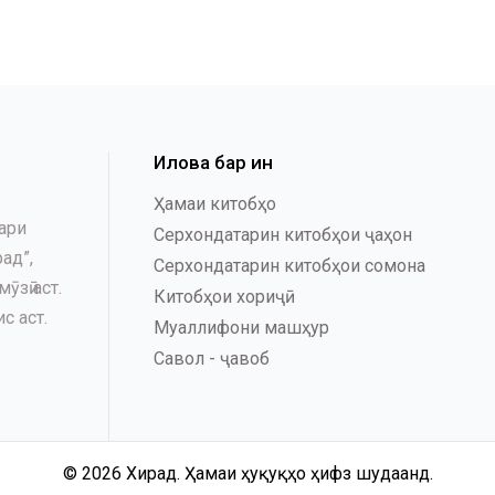
Илова бар ин
Ҳамаи китобҳо
ари
Серхондатарин китобҳои ҷаҳон
ад”,
Серхондатарин китобҳои сомона
зӣ аст.
Китобҳои хориҷӣ
с аст.
Муаллифони машҳур
Савол - ҷавоб
© 2026 Хирад. Ҳамаи ҳуқуқҳо ҳифз шудаанд.