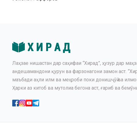
Лаҳзае нишастан дар саҳифаи “Хирад”, ҳузур дар маҳз
андешамандони қурун ва фарзонагони замон аст. “Хир
маъбади аҳли илм ва меҳроби поки донишҷӯӣ ва илмомӯ
Ҳарки аз китоб ва мутолиа бегона аст, ғариб ва бемӯни