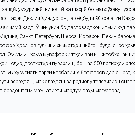
оммавӣ дар матбуоти даврӣ ба табъ расонидааст. У. Ғаф
лхалқӣ, ҷумҳуриявӣ, вилоятӣ ва шаҳрӣ бо маърӯзаву гуз
дар шаҳри Деҳлии Ҳиндустон дар ёдбуди 90-солагии Қаҳр
заи илмӣ кард. Ӯ инчунин бо дастовардҳои илмии худ дар
 Мадина, Санкт-Петербург, Шероз, Исфаҳон, Пекин баром
аффор Ҳасанов гулчини ҳикматҳои ниёгон буда, онро ҳам
ад. Омили ин ҳама муваффақиятҳои вай ин китобхонаи ниҳо
ҳои нодир, дастхатҳои пурарзиш, беш аз 550 папкаҳои ал
ст. Як хусусияти тарзи корбарии У.Ғаффоров дар он аст, 
сути асарҳояш, мақолаҳояш ва радиову телевизион онро т
д бардоштани маънавиёти мардум саҳм мегузорад.