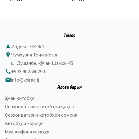
Тамос
navigation
Индекс 734064
place
Ҷумҳурии Тоҷикистон
ш. Душанбе, кӯчаи Шамси 4Б
phone
+992 902550290
email
info@khirad.tj
Илова бар ин
Ҳамаи китобҳо
Серхондатарин китобҳои ҷаҳон
Серхондатарин китобҳои сомона
Китобҳои хориҷӣ
Муаллифони машҳур