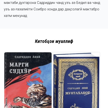
мактаби духтарона Садриддин чанд ҷузъ аз Бедил ва чанд
ҷузъ аз ғазалиёти Соибро хонда дар даҳсолагӣ мактабро
хатм мекунад
Китобҳои муаллиф