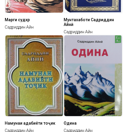
Марги судхӯр
Мунтахаботи Садриддин
Айнӣ
Садриддин Айнӣ
Садриддин Айнӣ
Намунаи адабиёти тоҷик
Одина
Садриддин Айнӣ
Садриддин Айнӣ