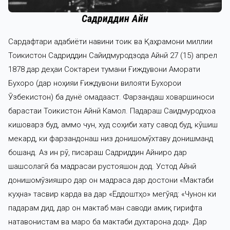
Садриддин Айнӣ
Сардафтари адабиёти навини тоҷик ва Қаҳрамони миллии
Тоҷикистон Садриддин Сайидмуродзода Айнӣ 27 (15) апрел
1878 дар деҳаи Соктареи тумани Ғиждувони Аморати
Бухоро (дар ноҳияи Ғиждувони вилояти Бухорои
Ӯзбекистон) ба дунё омадааст. Фарзандаш ховаршиноси
барҷастаи Тоҷикистон Айнӣ Камол. Падараш Саидмуродхоҷа
кишоварз буд, аммо чун, худ соҳиби хату савод буд, кӯшиш
мекард, ки фарзандонаш низ донишомӯхтаву донишманд
бошанд. Аз ин рӯ, писараш Садриддин Айниро дар
шашсолагӣ ба мадрасаи рустояшон дод. Устод Айнӣ
донишомӯзияшро дар он мадраса дар достони «Мактаби
куҳна» тасвир карда ва дар «Ёддоштҳо» мегӯяд: «Чунон ки
падарам дид, дар он мактаб ман саводи амиқ гирифта
натавонистам ва маро ба мактаби духтарона дод». Дар