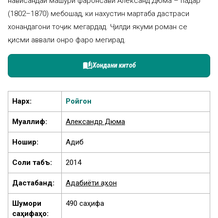
нависандаи машҳури фаронсавӣ Александ Дюма – падар
(1802–1870) мебошад, ки нахустин мартаба дастраси
хонандагони тоҷик мегардад. Ҷилди якуми роман се
қисми аввали онро фаро мегирад.
auto_stories
Хондани китоб
Нарх:
Ройгон
Муаллиф:
Александр Дюма
Ношир:
Адиб
Соли табъ:
2014
Дастабандӣ:
Адабиёти ҷаҳон
Шумори
490 саҳифа
саҳифаҳо: