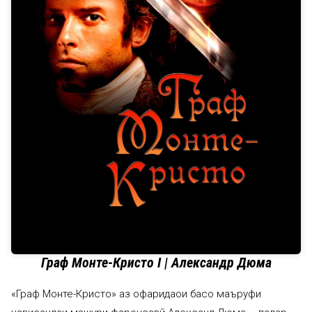
Граф Монте-Кристо I | Александр Дюма
«Граф Монте-Кристо» аз офаридаҳои басо маъруфи