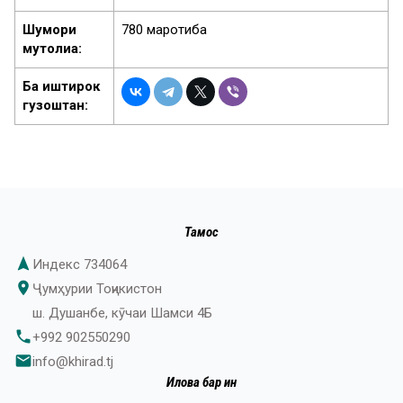
Шумори
780 маротиба
мутолиа:
Ба иштирок
гузоштан:
Тамос
navigation
Индекс 734064
place
Ҷумҳурии Тоҷикистон
ш. Душанбе, кӯчаи Шамси 4Б
phone
+992 902550290
email
info@khirad.tj
Илова бар ин