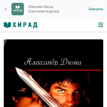
Маркази Хирад
Скачать
close
Барномаи андроид