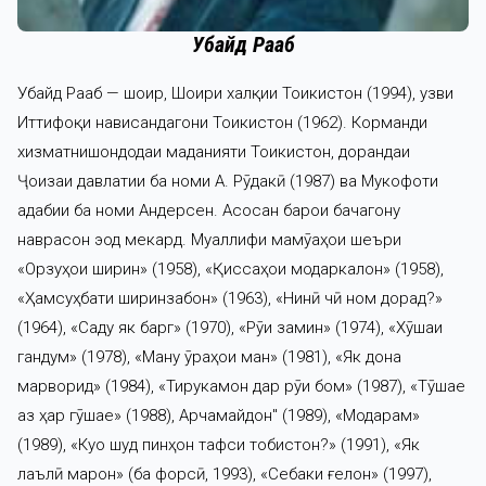
Убайд Раҷаб
Убайд Раҷаб — шоир, Шоири халқии Тоҷикистон (1994), узви
Иттифоқи нависандагони Тоҷикистон (1962). Корманди
хизматнишондодаи маданияти Тоҷикистон, дорандаи
Ҷоизаи давлатии ба номи А. Рӯдакӣ (1987) ва Мукофоти
адабии ба номи Андерсен. Асосан барои бачагону
наврасон эҷод мекард. Муаллифи маҷмӯаҳои шеъри
«Орзуҳои ширин» (1958), «Қиссаҳои модаркалон» (1958),
«Ҳамсуҳбати ширинзабон» (1963), «Нинӣ чӣ ном дорад?»
(1964), «Саду як барг» (1970), «Рӯи замин» (1974), «Хӯшаи
гандум» (1978), «Ману ҷӯраҳои ман» (1981), «Як дона
марворид» (1984), «Тирукамон дар рӯи бом» (1987), «Тӯшае
аз ҳар гӯшае» (1988), Арчамайдон" (1989), «Модарам»
(1989), «Куҷо шуд пинҳон тафси тобистон?» (1991), «Як
лаълӣ марҷон» (ба форсӣ, 1993), «Себаки ғелон» (1997),