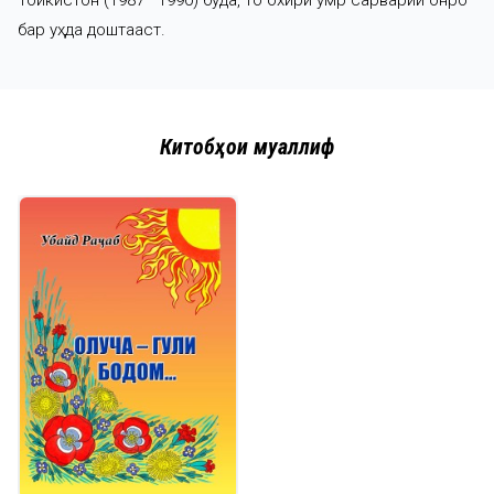
бар уҳда доштааст.
Китобҳои муаллиф