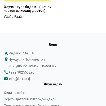
Олуча – гули бодом… (шеъру
чистон ва қиссаву достон)
Убайд Раҷаб
Тамос
navigation
Индекс 734064
place
Ҷумҳурии Тоҷикистон
ш. Душанбе, кӯчаи Шамси 4Б
phone
+992 902550290
email
info@khirad.tj
Илова бар ин
Ҳамаи китобҳо
Серхондатарин китобҳои ҷаҳон
Серхондатарин китобҳои сомона