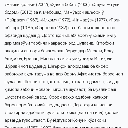
«Нақши қалам» (2002), «Ҳадяи бобо» (2006), «Олуча — гули
бодом» (2012) ва ғ. мебошад. Маҷмӯаҳои ашъори ӯ
«Пайраҳа» (1967), «Илҳом» (1972), «Нимарӯз» (1977), «Рози
обшор» (1979), «Саррез» (1982) ва ғ. барои калонсолон
офарида шудаанд. Достонҳои «Шабчароғ»-у «Замин»-и ӯ
дар мавзӯъи тарбияи наврасон эҷод шудаанд. Китобҳои
алоҳидаи ашъори бачагонааш борҳо дар Маскав, Боку,
Ашқобод, Ереван, Минск ва дигар ҷумҳуриҳои Иттиҳоди
Шӯравӣ чоп шудаанд. Шеърҳои алоҳидааш ба бисёр
забонҳои ҷаҳон тарҷума ва дар Эрону Афғонистон борҳо чоп
шудаанд. Шеъри «То ҳаст оламе, то ҳаст одаме…», ки дар
ҳимояи забони модарӣ нигошта шудааст, ба муаллифаш
шуҳрати ҷаҳонӣ овард. Осори даҳҳо адибони халқҳои
бародарро ба тоҷикӣ гардондааст. Дар таҳия ва нашри
«Тазкираи адабиёти кӯдакони тоҷик» (дар панҷ ҷилд) ҳиссаи
арзанда гузоштааст. БунёдгузориҚонуни кӯдакони
Тоҷикистон (1987—1990) буда, то охири умр сарварии онро