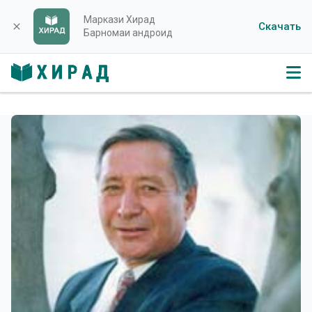
Маркази Хирад
Скачать
close
Барномаи андроид