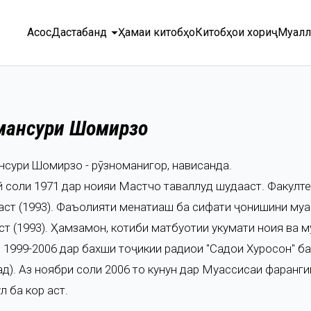
arrow_drop_down
Асосӣ
Дастабандӣ
Ҳамаи китобҳо
Китобҳои хориҷӣ
Муалл
мансури Шоҳмирзо
нсури Шоҳмирзо - рӯзноманигор, нависанда.
й соли 1971 дар ноҳияи Мастчоҳ таваллуд шудааст. Факул
аст (1993). Фаъолияти меҳнатиаш ба сифати ҷонишини муҳа
ст (1993). Ҳамзамон, котиби матбуотии ҳукумати ноҳия ва 
и 1999-2006 дар бахши тоҷикии радиои "Садои Хуросон" ба
ад). Аз ноябри соли 2006 то кунун дар Муассисаи фарҳан
л ба кор аст.