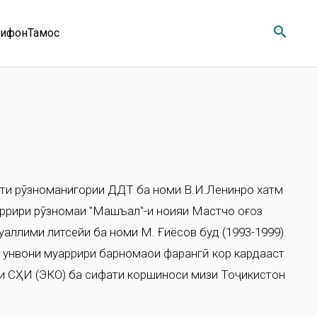
search
ифон
Тамос
тети рӯзноманигории ДДТ ба номи В.И.Ленинро хатм
ррири рӯзномаи "Машъал"-и ноҳияи Мастчоҳ оғоз
муаллими литсейи ба номи М. Ғиёсов буд (1993-1999).
 унвони муҳаррири барномаҳои фарҳангӣ кор кардааст
гии СҲИ (ЭКО) ба сифати коршиноси мизи Тоҷикистон