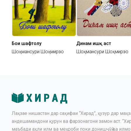
Боғи шафтолу
Динам ишқ аст
Шоҳмансури Шоҳмирзо
Шоҳмансури Шоҳмирзо
Лаҳзае нишастан дар саҳифаи “Хирад”, ҳузур дар маҳз
андешамандони қурун ва фарзонагони замон аст. “Хир
маъбади аҳли илм ва меҳроби поки донишҷӯӣ ва илмомӯ