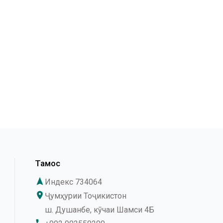
Тамос
navigation
Индекс 734064
place
Ҷумҳурии Тоҷикистон
ш. Душанбе, кӯчаи Шамси 4Б