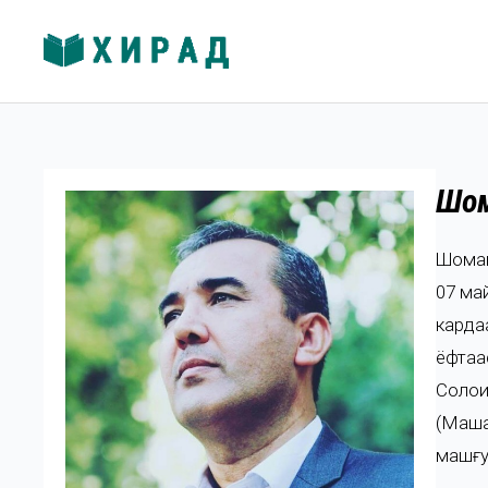
Шоҳ
Шоҳма
07 ма
карда
ёфтаа
Солҳо
(Машҳ
машғу