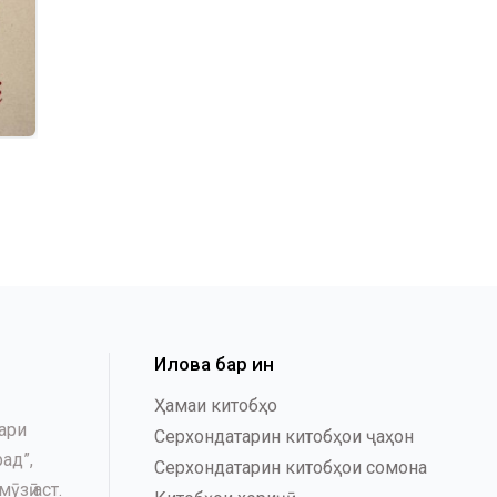
Илова бар ин
Ҳамаи китобҳо
ари
Серхондатарин китобҳои ҷаҳон
ад”,
Серхондатарин китобҳои сомона
зӣ аст.