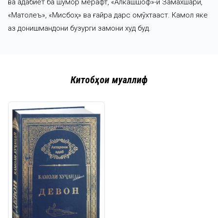
ва адабиёт ба шумор мерафт, «Алкашшоф»-и Замахшарӣ,
«Матолеъ», «Мисбоҳ» ва ғайра дарс омӯхтааст. Камол яке
аз донишмандони бузурги замони худ буд.
Китобҳои муаллиф