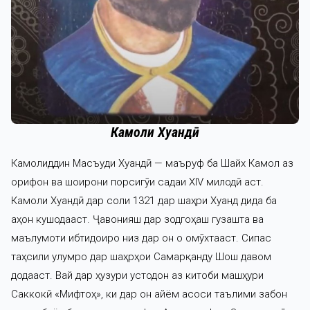
Камоли Хуҷандӣ
Камолиддин Масъуди Хуҷандӣ — маъруф ба Шайх Камол аз
орифон ва шоирони порсигӯи садаи XIV милодӣ аст.
Камоли Хуҷандӣ дар соли 1321 дар шаҳри Хуҷанд дида ба
ҷаҳон кушодааст. Ҷавонияш дар зодгоҳаш гузашта ва
маълумоти ибтидоиро низ дар он ҷо омӯхтааст. Сипас
таҳсили улумро дар шаҳрҳои Самарқанду Шош давом
додааст. Вай дар ҳузури устодон аз китоби машҳури
Саккокӣ «Мифтоҳ», ки дар он айём асоси таълими забон