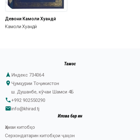
Девони Камоли Хуҷандӣ
Камоли Хуҷандӣ
Тамос
navigation
Индекс 734064
place
Ҷумҳурии Тоҷикистон
ш. Душанбе, кӯчаи Шамси 4Б
phone
+992 902550290
email
info@khirad.tj
Илова бар ин
Ҳамаи китобҳо
Серхондатарин китобҳои ҷаҳон