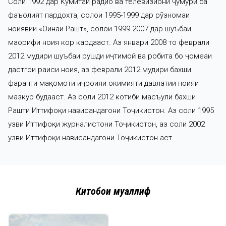
Соли 1992 дар Кумитаи радио ва телевизиони ҷумҳурӣ ба
фаъолият пардохта, солҳои 1995-1999 дар рӯзномаи
ноҳиявии «Оинаи Рашт», солҳои 1999-2007 дар шуъбаи
маорифи ноҳия кор кардааст. Аз январи 2008 то феврали
2012 мудири шуъбаи рушди иҷтимоӣ ва робита бо ҷомеаи
дастгоҳи раиси ноҳия, аз феврали 2012 мудири бахши
фарҳанги мақомоти иҷроияи ҳокимияти давлатии ноҳияи
мазкур будааст. Аз соли 2012 котиби масъули бахши
Рашти Иттифоқи нависандагони Тоҷикистон. Аз соли 1995
узви Иттифоқи журналистони Тоҷикистон, аз соли 2002
узви Иттифоқи нависандагони Тоҷикистон аст.
Китобҳои муаллиф