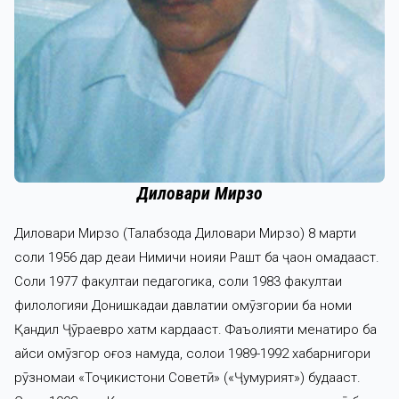
Диловари Мирзо
Диловари Мирзо (Талабзода Диловари Мирзо) 8 марти
соли 1956 дар деҳаи Нимичи ноҳияи Рашт ба ҷаҳон омадааст.
Соли 1977 факултаи педагогика, соли 1983 факултаи
филологияи Донишкадаи давлатии омӯзгории ба номи
Қандил Ҷӯраевро хатм кардааст. Фаъолияти меҳнатиро ба
ҳайси омӯзгор оғоз намуда, солҳои 1989-1992 хабарнигори
рӯзномаи «Тоҷикистони Советӣ» («Ҷумҳурият») будааст.