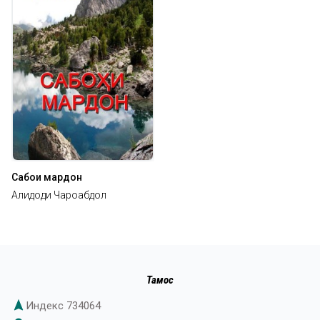
Сабоҳи мардон
Алидоди Чароғабдол
Тамос
navigation
Индекс 734064