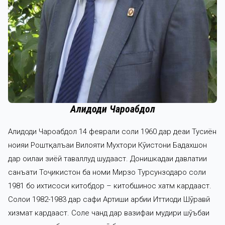
Алидоди Чароғабдол
Алидоди Чароабдол 14 феврали соли 1960 дар деҳаи Тусиён
ноҳияи Роштқалъаи Вилояти Мухтори Кӯҳистони Бадахшон
дар оилаи зиёӣ таваллуд шудааст. Донишкадаи давлатии
санъати Тоҷикистон ба номи Мирзо Турсунзодаро соли
1981 бо ихтисоси китобдор – китобшинос хатм кардааст.
Солҳои 1982-1983 дар сафи Артиши ҳарбии Иттиҳоди Шӯравӣ
хизмат кардааст. Соле чанд дар вазифаи мудири шӯъбаи