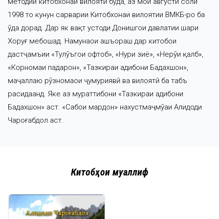
методии китобхонаи вилоятӣ буда, аз моҳи августи соли
1998 то кунун сарварии Китобхонаи вилоятии ВМКБ-ро ба
ӯҳда дорад. Дар як вақт устоди Донишгоҳи давлатии шаҳри
Хоруғ мебошад. Намунаҳои ашъораш дар китобҳои
дастҷамъии «Тулӯъгоҳи офтоб», «Нури зиё», «Нерӯи қалб»,
«Корномаи падарон», «Тазкираи адибони Бадахшон»,
маҷаллаю рӯзномаҳои ҷумҳуриявӣ ва вилоятӣ ба табъ
расидаанд. Яке аз мураттибони «Тазкираи адибони
Бадахшон» аст. «Сабоҳи мардон» нахустмаҷмӯаи Алидоди
Чароғабдол аст.
Китобҳои муаллиф