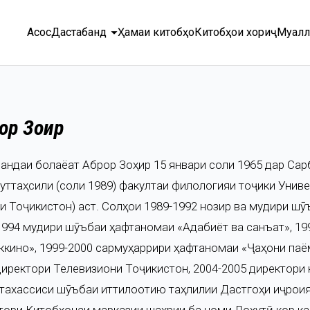
arrow_drop_down
Асосӣ
Дастабандӣ
Ҳамаи китобҳо
Китобҳои хориҷӣ
Муалл
ор Зоҳир
андаи болаёқат Аброр Зоҳир 15 январи соли 1965 дар Сар
уттаҳсили (соли 1989) факултаи филологияи тоҷики Унив
и Тоҷикистон) аст. Солҳои 1989-1992 нозир ва мудири ш
1994 мудири шӯъбаи ҳафтаномаи «Адабиёт ва санъат», 199
ккино», 1999-2000 сармуҳаррири ҳафтаномаи «Ҷаҳони паём
директори Телевизиони Тоҷикистон, 2004-2005 директори
тахассиси шӯъбаи иттилоотию таҳлилии Дастгоҳи иҷроия