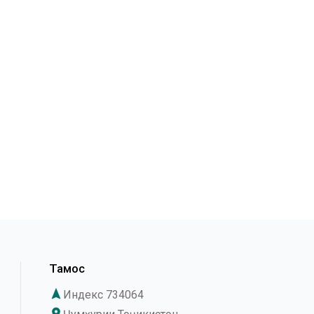
Тамос
navigation
Индекс 734064
place