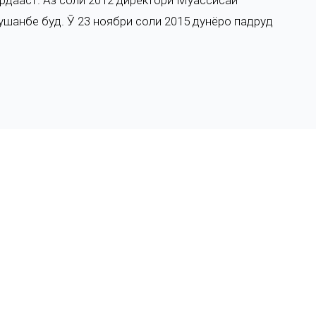
рдааст. Аз соли 2012 директори Муассисаи
ушанбе буд. Ӯ 23 ноябри соли 2015 дунёро падруд