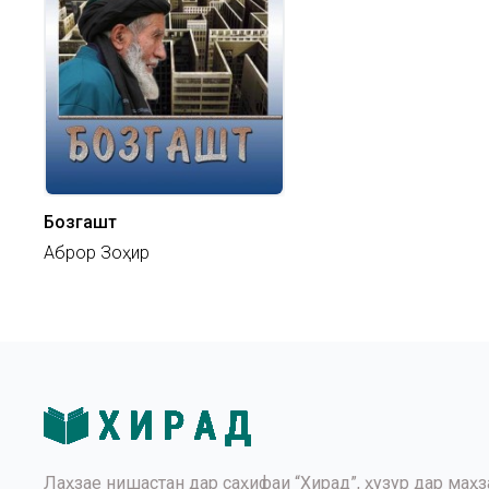
Бозгашт
Аброр Зоҳир
Лаҳзае нишастан дар саҳифаи “Хирад”, ҳузур дар маҳз