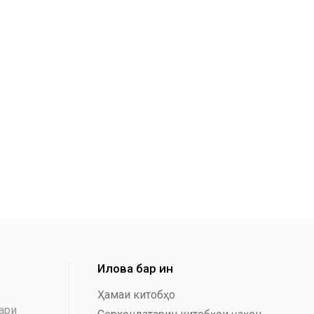
Илова бар ин
Ҳамаи китобҳо
ари