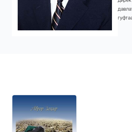
дирек
давла
гуфта