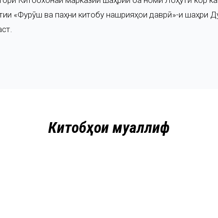
тори Китобхонаи марказии шаҳрии ба номи Лоҳутӣ кор ка
тии «Фурӯш ва паҳни китобу нашрияҳои даврӣ»-и шаҳри Д
аст.
Китобҳои муаллиф