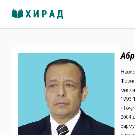
Абр
Навис
Фориғ
милли
1993-
«Тоҷи
2004 
сарму