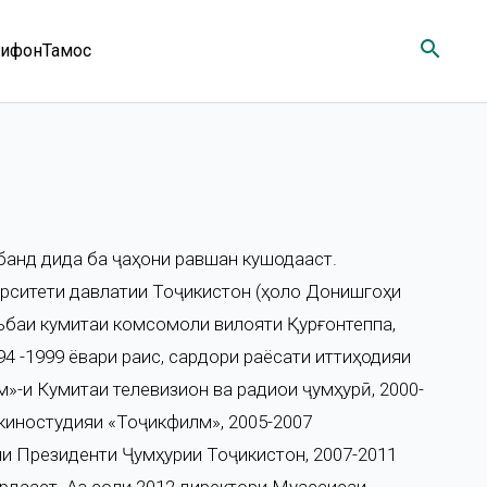
search
ифон
Тамос
банд дида ба ҷаҳони равшан кушодааст.
ерситети давлатии Тоҷикистон (ҳоло Донишгоҳи
ӯъбаи кумитаи комсомоли вилояти Қурғонтеппа,
4 -1999 ёвари раис, сардори раёсати иттиҳодияи
»-и Кумитаи телевизион ва радиои ҷумҳурӣ, 2000-
 киностудияи «Тоҷикфилм», 2005-2007
и Президенти Ҷумҳурии Тоҷикистон, 2007-2011